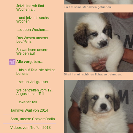
Jetzt sind wir fünf
Fin hat seine Menschen gefunden.
Wochen alt
...und jetzt mit sechs
Wochen
....sieben Wochen....
Das Wesen unserer
Leo/Pyris
So wachsen unsere
Welpen auf
Alle vergeben...
...bis auf Tala, sie bleiibt
bei uns
Shari hat ein schönes Zuhause gefunden.
...schon viel grösser
Welpentreffen vom 12.
August erster Teil
...zweiter Teil
Tammys Wurf von 2014
Sara, unsere Cockerhündin
Videos vom Treffen 2013