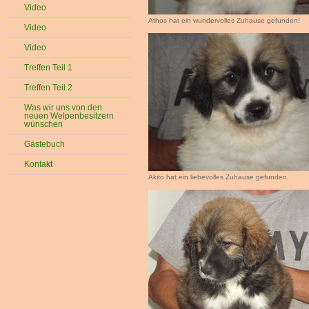
Video
Athos hat ein wundervolles Zuhause gefunden!
Video
Video
Treffen Teil 1
Treffen Teil 2
Was wir uns von den
neuen Welpenbesitzern
wünschen
Gästebuch
Kontakt
Akito hat ein liebevolles Zuhause gefunden.